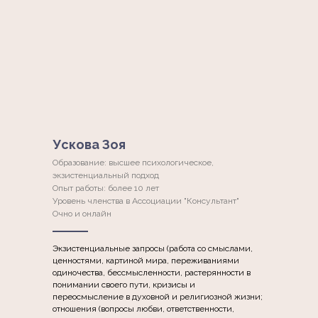
Ускова Зоя
Образование: высшее психологическое,
экзистенциальный подход
Опыт работы: более 10 лет
Уровень членства в Ассоциации "Консультант"
Очно и онлайн
Экзистенциальные запросы (работа со смыслами,
ценностями, картиной мира, переживаниями
одиночества, бессмысленности, растерянности в
понимании своего пути, кризисы и
переосмысление в духовной и религиозной жизни;
отношения (вопросы любви, ответственности,