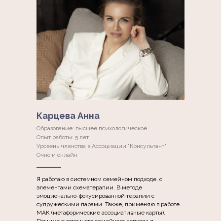
Карцева Анна
Образование: высшее психологическое
Опыт работы: 5 лет
Уровень членства в Ассоциации "Консультант"
Очно и онлайн
Я работаю в системном семейном подходе, с
элементами схематерапии. В методе
эмоционально-фокусированной терапии с
супружескими парами. Также, применяю в работе
МАК (метафорические ассоциативные карты).
Помимо системного семейного подхода я