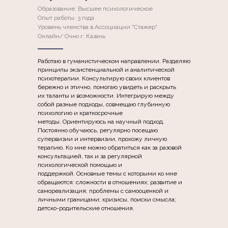
Образование: Высшее психологическое
Опыт работы: 3 года
Уровень членства в Ассоциации "Стажер"
Онлайн/ Очно г. Казань
Работаю в гуманистическом направлении. Разделяю
принципы экзистенциальной и аналитической
психотерапии. Консультирую своих клиентов
бережно и этично, помогаю увидеть и раскрыть
их таланты и возможности. Интегрирую между
собой разные подходы, совмещаю глубинную
психологию и краткосрочные
методы. Ориентируюсь на научный подход.
Постоянно обучаюсь, регулярно посещаю
супервизии и интервизии, прохожу личную
терапию. Ко мне можно обратиться как за разовой
консультацией, так и за регулярной
психологической помощью и
поддержкой. Основные темы с которыми ко мне
обращаются: сложности в отношениях; развитие и
самореализация; проблемы с самооценкой и
личными границами; кризисы, поиски смысла;
детско-родительские отношения.