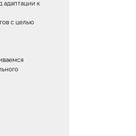
 адаптации к
гов с целью
иваемся
льного