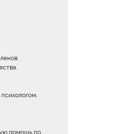
членов
ества.
 психологом.
кую помощь по