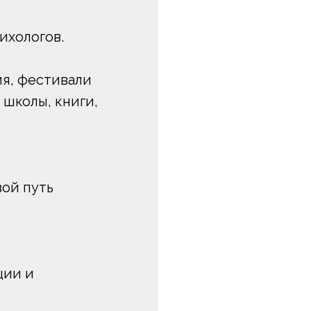
ихологов.
я, фестивали
 школы, книги,
вой путь
ции и